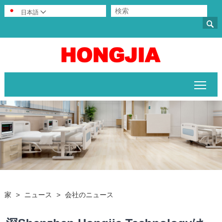
日本語


メイ
家
>
ニュース
>
会社のニュース