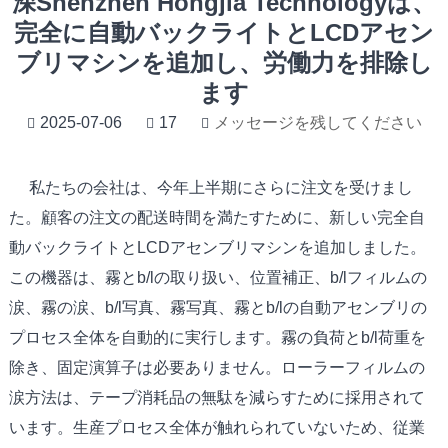
深Shenzhen Hongjia Technologyは、
完全に自動バックライトとLCDアセン
ブリマシンを追加し、労働力を排除し
ます
2025-07-06
17
メッセージを残してください
私たちの会社は、今年上半期にさらに注文を受けまし
た。顧客の注文の配送時間を満たすために、新しい完全自
動バックライトとLCDアセンブリマシンを追加しました。
この機器は、霧とb/lの取り扱い、位置補正、b/lフィルムの
涙、霧の涙、b/l写真、霧写真、霧とb/lの自動アセンブリの
プロセス全体を自動的に実行します。霧の負荷とb/l荷重を
除き、固定演算子は必要ありません。ローラーフィルムの
涙方法は、テープ消耗品の無駄を減らすために採用されて
います。生産プロセス全体が触れられていないため、従業