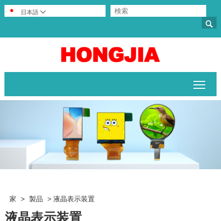
日本語


メイ
家
>
製品
>
液晶表示装置
液晶表示装置