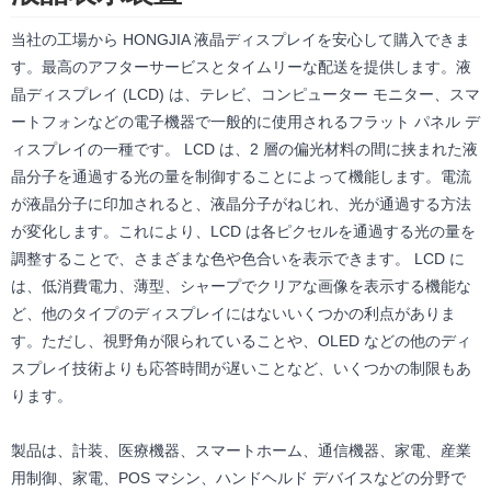
当社の工場から HONGJIA 液晶ディスプレイを安心して購入できま
す。最高のアフターサービスとタイムリーな配送を提供します。液
晶ディスプレイ (LCD) は、テレビ、コンピューター モニター、スマ
ートフォンなどの電子機器で一般的に使用されるフラット パネル デ
ィスプレイの一種です。 LCD は、2 層の偏光材料の間に挟まれた液
晶分子を通過する光の量を制御することによって機能します。電流
が液晶分子に印加されると、液晶分子がねじれ、光が通過する方法
が変化します。これにより、LCD は各ピクセルを通過する光の量を
調整することで、さまざまな色や色合いを表示できます。 LCD に
は、低消費電力、薄型、シャープでクリアな画像を表示する機能な
ど、他のタイプのディスプレイにはないいくつかの利点がありま
す。ただし、視野角が限られていることや、OLED などの他のディ
スプレイ技術よりも応答時間が遅いことなど、いくつかの制限もあ
ります。
製品は、計装、医療機器、スマートホーム、通信機器、家電、産業
用制御、家電、POS マシン、ハンドヘルド デバイスなどの分野で