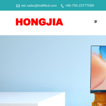

wlc.sales@lcdtftlcd.com
+86-755-23777589

家