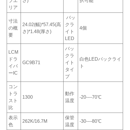
ブエ
さ)
択可能
リア
バッ
寸法
24.02(幅)*57.45(高
クラ
の概
4個
さ)*1.48(厚さ)
イト
要
LED
バッ
LCM
クラ
ドラ
白色LEDバックライ
GC9B71
イト
イバ
ト
タイ
ーIC
プ
コン
トラ
動作
1300
-20----70℃
スト
温度
比
表示
保管
262K/16.7M
-30----80℃
色
温度