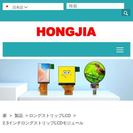
日本語


メイ
家
>
製品
>
ロングストリップLCD
>
2.3インチロングストリップLCDモジュール