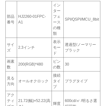
イン
ター
部品
HJ2260-01FPC-
フェ
SPI/QSPI/MCU_8bit
番号
A1
ース
の種
類
表示
サイ
透過型/ノーマリー
2.3インチ
モー
ズ
ブラック
ド
画素
ピン
200(RGB)*480
30
数
の数
接続
見る
オールオクロック
タイ
プラグタイプ
方向
プ
アク
ティ
21.72(幅)×52.22(高
600cd/㎡ /明るさ選
輝度