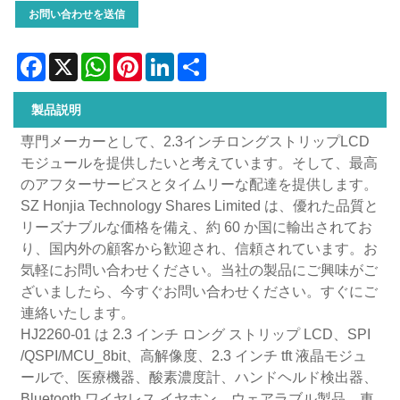
お問い合わせを送信
Facebook
X
WhatsApp
Pinterest
LinkedIn
Share
製品説明
専門メーカーとして、2.3インチロングストリップLCD
モジュールを提供したいと考えています。そして、最高
のアフターサービスとタイムリーな配達を提供します。
SZ Honjia Technology Shares Limited は、優れた品質と
リーズナブルな価格を備え、約 60 か国に輸出されてお
り、国内外の顧客から歓迎され、信頼されています。お
気軽にお問い合わせください。当社の製品にご興味がご
ざいましたら、今すぐお問い合わせください。すぐにご
連絡いたします。
HJ2260-01 は 2.3 インチ ロング ストリップ LCD、SPI
/QSPI/MCU_8bit、高解像度、2.3 インチ tft 液晶モジュ
ールで、医療機器、酸素濃度計、ハンドヘルド検出器、
Bluetooth ワイヤレス イヤホン、ウェアラブル製品、車