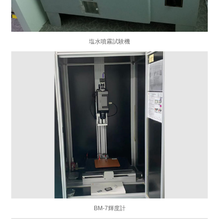
塩水噴霧試験機
BM-7輝度計