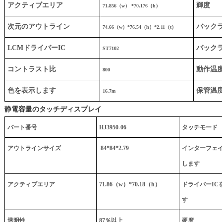
アクティブエリア
輝度
71.856（w） *70.176（h）
次元のアウトライン
バックラ
74.66（w）*76.54（h）*2.11（t）
LCMドライバーIC
バック
ST7102
コントラスト比
動作温
800
色を表示します
保管温
16.7m
静電容量のタッチディスプレイ
パート番号
HJ3950-06
タッチモード
アウトラインサイズ
84*84*2.79
インターフェ
します
アクティブエリア
71.86（w）*70.18（h）
ドライバーIC
す
透明性
87％以上
硬度