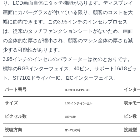
り、LCD画面自体にタッチ機能があります。ディスプレイ
画面にカバーグラスが付いている限り、顧客のコストを大
幅に節約できます。この3.95インチのインセルプロセス
は、従来のタッチファンクションシートがないため、画面
の全体的な厚さが縮小され、顧客のマシン全体の厚さも減
少する可能性があります。
3.95インチのインセルのパラメーターは次のとおりです。
標準のRGBインターフェイス、40ピン、サポート16/18ビッ
ト、ST7102ドライバーIC、I2Cインターフェイス。
パート番号
インタ
HJ3950-06FPC-A1
サイズ
表示モ
3.95インチインセル
ピクセル数
ピン数
480*480
視聴方向
接続型
すべての時