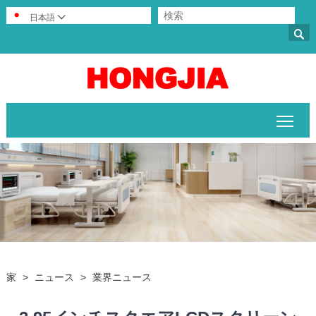
日本語


メイ
家
>
ニュース
>
業界ニュース